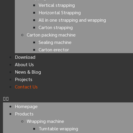
Vertical strapping
Horizontal Strapping
All in one strapping and wrapping
Carton strapping
Carton packing machine
Sealing machine
Carton erector
Download
About Us
News & Blog
Projects
Contact Us
Homepage
Products
Wrapping machine
Turntable wrapping