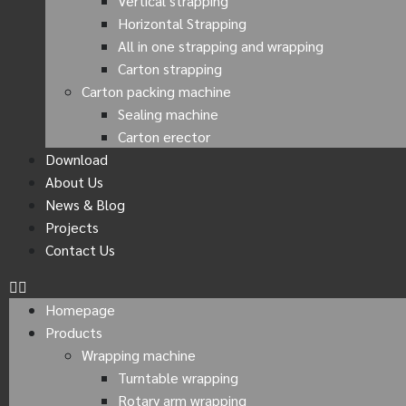
Vertical strapping
Horizontal Strapping
All in one strapping and wrapping
Carton strapping
Carton packing machine
Sealing machine
Carton erector
Download
About Us
News & Blog
Projects
Contact Us
Homepage
Products
Wrapping machine
Turntable wrapping
Rotary arm wrapping