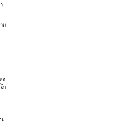
หา
วาม
 ลด
อีก
วาม